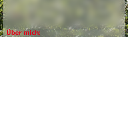
SPD Frauen Ibbenbüren
Über mich:
Equal Pay Day
verheiratet, 4 Kinder
Internationaler Frauentag
seit 2014 im Rat der Stadt Ibbenbüren
Mitglied im Schul- und Kulturausschuss
Stellvertretendes Mitglied im Haupt- und
AG 60 Plus
Finanzausschuss, Sozialausschuss,
Rechnungsprüfungsausschuss
AfA
Beisitzer im SPD Ortsvorstand
Für ein starkes Ibbenbüren – sozial, modern, lebenswert.
Als SPD-Kandidat setze ich mich für eine zukunftsfähige
Infrastruktur und bessere Mobilität in Ibbenbüren und
seinen Ortsteilen ein. Dazu gehören sichere Rad- und
Fußwege, ein verlässlicher ÖPNV und gut ausgebaute
MdL Frank Sundermann
Straßen – für alle Generationen.
Bürgermeister Marc Schrameyer
Gleichzeitig liegen mir starke Familien und gute Bildung am