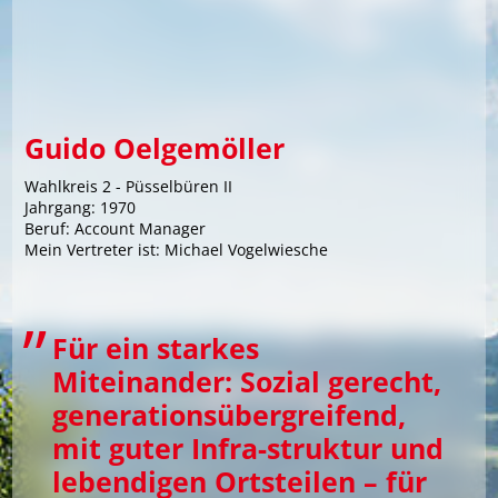
Jürgen Bosse
Berkay Dalkiran
Sonja von Gostomski
Guido Oelgemöller
Hermann Hafer
Wahlkreis 2 - Püsselbüren II
Norbert Kipp
Jahrgang: 1970
Beruf: Account Manager
Kurt Linz
Mein Vertreter ist: Michael Vogelwiesche
Paula Miethe
Guido Oelgemöller
Für ein starkes
Andreas Rolke
Miteinander: Sozial gerecht,
generationsübergreifend,
Andreas Sante
mit guter Infra-struktur und
Christoph Siemon
lebendigen Ortsteilen – für
Susanne Spilker-Gottwald