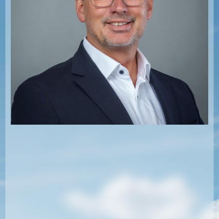
Die SPD App ist da
Thomas Kutschaty AfD Verbotsverfahren ja nein
Podcast Ibbcast
Ortsgespräch
Politik im Beach Style
Wahlkreisvertreter
Marie-Luise Balter-Leistner