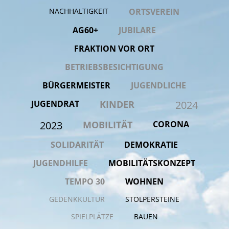
NACHHALTIGKEIT
ORTSVEREIN
Die SPD App ist da
AG60+
JUBILARE
Thomas Kutschaty AfD Verbotsverfahren ja nein
FRAKTION VOR ORT
Podcast Ibbcast
BETRIEBSBESICHTIGUNG
BÜRGERMEISTER
JUGENDLICHE
2024
JUGENDRAT
KINDER
2023
MOBILITÄT
CORONA
Ortsgespräch
SOLIDARITÄT
DEMOKRATIE
Politik im Beach Style
JUGENDHILFE
MOBILITÄTSKONZEPT
TEMPO 30
WOHNEN
GEDENKKULTUR
STOLPERSTEINE
Wahlkreisvertreter
SPIELPLÄTZE
BAUEN
Marie-Luise Balter-Leistner