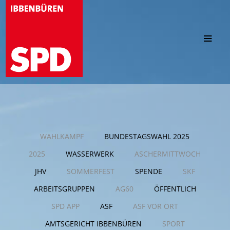
Familie und Bildung
WAHLKAMPF
BUNDESTAGSWAHL 2025
Infrastruktur
2025
WASSERWERK
ASCHERMITTWOCH
JHV
SOMMERFEST
SPENDE
SKF
Zusammenleben und Soziales
ARBEITSGRUPPEN
AG60
ÖFFENTLICH
Kultur
SPD APP
ASF
ASF VOR ORT
AMTSGERICHT IBBENBÜREN
SPORT