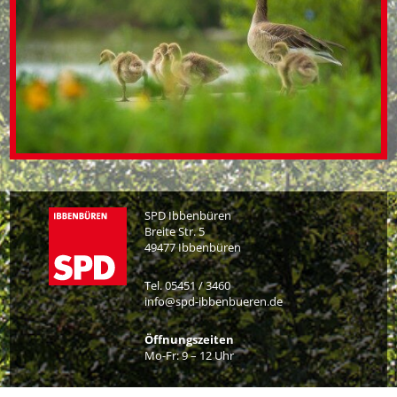
Christian Stermann
Ralf Stieneker
Christa Telljohann
Ralf Thesmann
Renate Veit
Karl-Heinz Völler
SPD Ibbenbüren
Michael Vogelwiesche
Breite Str. 5
49477 Ibbenbüren
Angelika Wedderhoff
Tel. 05451 / 3460
Uwe Wobben
info@spd-ibbenbueren.de
Anträge
Öffnungszeiten
Mo-Fr: 9 – 12 Uhr
Haushaltsrede
Impressum